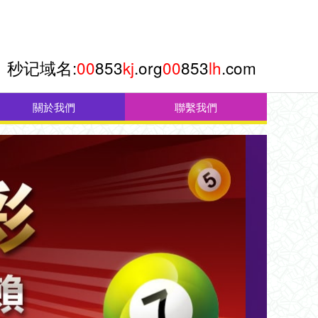
秒记域名:
00
853
kj
.org
00
853
lh
.com
關於我們
聯繫我們